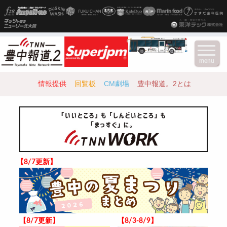
menu
情報提供
回覧板
CM劇場
豊中報道。2とは
【8/7更新】
【8/7更新】
【8/3-8/9】