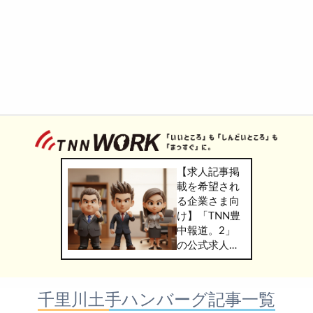
【求人記事掲
載を希望され
る企業さま向
け】「TNN豊
中報道。2」
の公式求人情
報サービス
「TNN
WORK」のご
千里川土手ハンバーグ記事一覧
掲載につきま