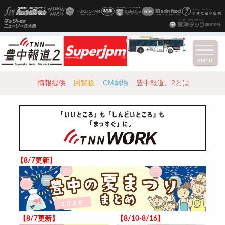
menu
情報提供
回覧板
CM劇場
豊中報道。2とは
【8/7更新】
【8/7更新】
【8/10-8/16】