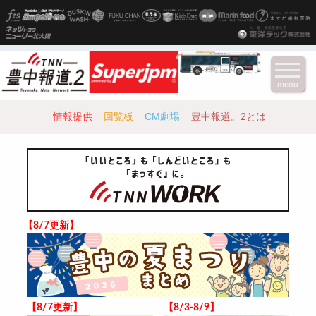
menu
情報提供
回覧板
CM劇場
豊中報道。2とは
【8/7更新】
【8/7更新】
【8/3-8/9】