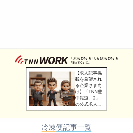
【求人記事掲
載を希望され
る企業さま向
け】「TNN豊
中報道。2」
の公式求人情
報サービス
「TNN
WORK」のご
冷凍便記事一覧
掲載につきま