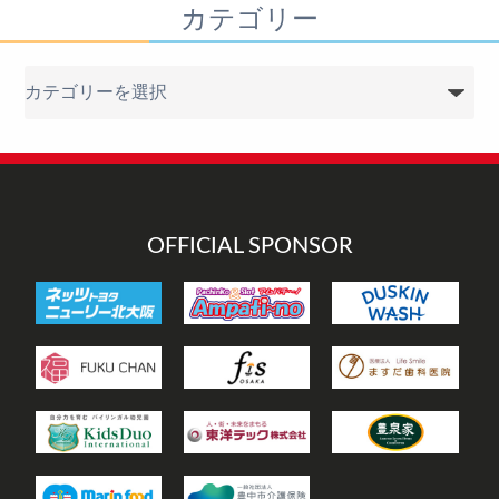
カテゴリー
カ
テ
ゴ
リ
ー
OFFICIAL SPONSOR