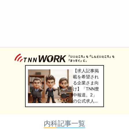
【求人記事掲
載を希望され
る企業さま向
け】「TNN豊
中報道。2」
の公式求人情
報サービス
「TNN
WORK」のご
内科記事一覧
掲載につきま