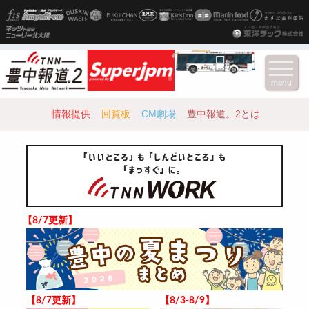
menu
情報提供
回覧板
CM劇場
豊中報道。2とは
【8/7更新】
【8/7更新】
【8/3-8/9】