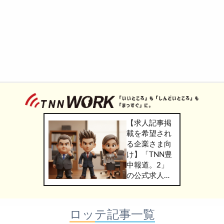
【求人記事掲
載を希望され
る企業さま向
け】「TNN豊
中報道。2」
の公式求人情
報サービス
「TNN
WORK」のご
ロッテ記事一覧
掲載につきま