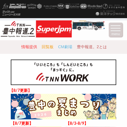
menu
情報提供
回覧板
CM劇場
豊中報道。2とは
【8/7更新】
【8/7更新】
【8/3-8/9】