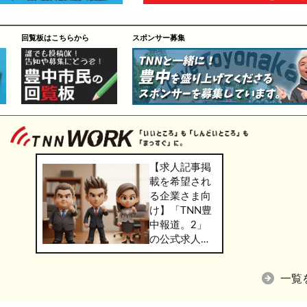
回覧板はこちらから
スポンサー募集
【求人記事掲
載を希望され
る企業さま向
け】「TNN豊
中報道。2」
の公式求人情
報サービス
「TNN
一覧
WORK」のご
掲載につきま