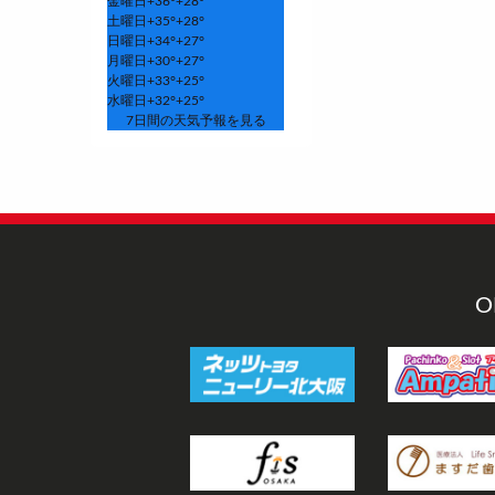
金曜日
+
36°
+
28°
土曜日
+
35°
+
28°
日曜日
+
34°
+
27°
月曜日
+
30°
+
27°
火曜日
+
33°
+
25°
水曜日
+
32°
+
25°
7日間の天気予報を見る
O