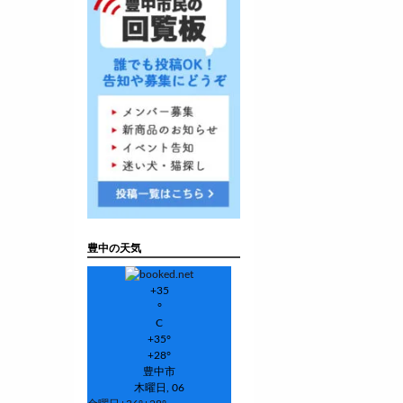
豊中の天気
+
35
°
C
+
35°
+
28°
豊中市
木曜日, 06