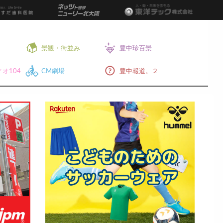
景観・街並み
豊中珍百景
オ104
CM劇場
豊中報道。２