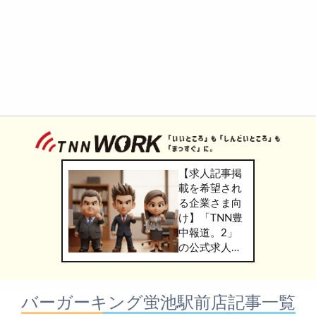
【求人記事掲
載を希望され
る企業さま向
け】「TNN豊
中報道。2」
の公式求人情
報サービス
「TNN
WORK」のご
バーガーキング蛍池駅前店記事一覧
掲載につきま