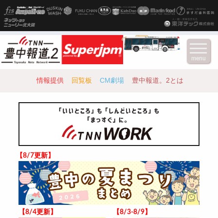
menu
情報提供
回覧板
CM劇場
豊中報道。2とは
【8/7更新】
【8/4更新】
【8/3-8/9】