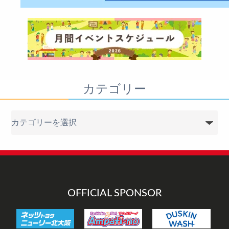
カテゴリー
カ
テ
ゴ
リ
ー
OFFICIAL SPONSOR