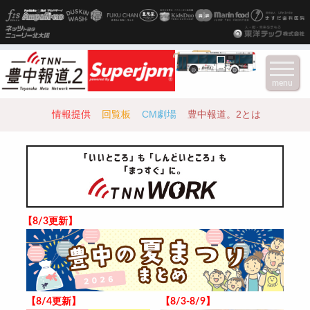
menu
情報提供
回覧板
CM劇場
豊中報道。2とは
【8/3更新】
【8/4更新】
【8/3-8/9】