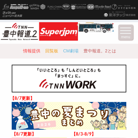
menu
情報提供
回覧板
CM劇場
豊中報道。2とは
【8/7更新】
【8/7更新】
【8/3-8/9】