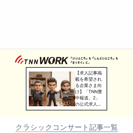
【求人記事掲
載を希望され
る企業さま向
け】「TNN豊
中報道。2」
の公式求人情
報サービス
「TNN
WORK」のご
クラシックコンサート記事一覧
掲載につきま