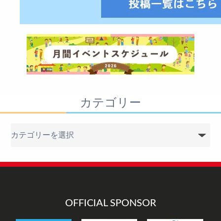
カテゴリー
カ
テ
ゴ
リ
ー
OFFICIAL SPONSOR