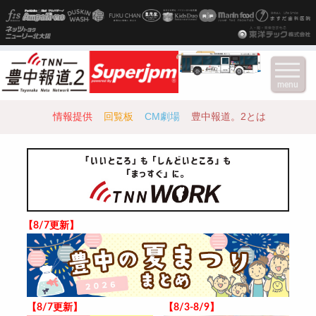
menu
情報提供
回覧板
CM劇場
豊中報道。2とは
【8/7更新】
【8/7更新】
【8/3-8/9】