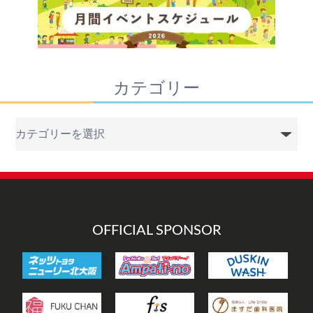
カテゴリー
カ
テ
ゴ
リ
ー
OFFICIAL SPONSOR