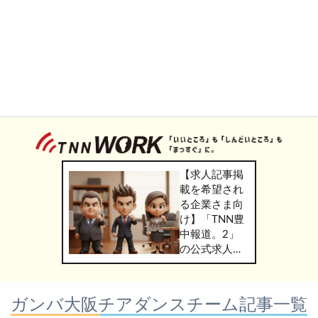
【求人記事掲
載を希望され
る企業さま向
け】「TNN豊
中報道。2」
の公式求人情
報サービス
「TNN
WORK」のご
ガンバ大阪チアダンスチーム記事一覧
掲載につきま