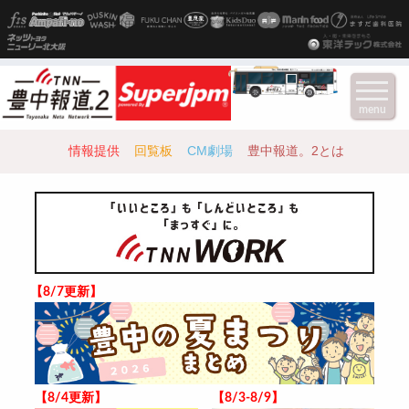
menu
情報提供
回覧板
CM劇場
豊中報道。2とは
【8/7更新】
【8/4更新】
【8/3-8/9】