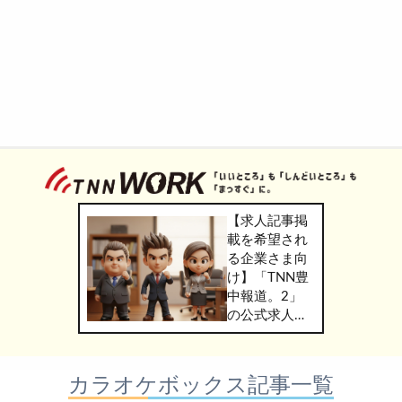
【求人記事掲
載を希望され
る企業さま向
け】「TNN豊
中報道。2」
の公式求人情
報サービス
「TNN
WORK」のご
カラオケボックス記事一覧
掲載につきま