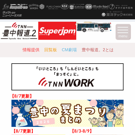
menu
情報提供
回覧板
CM劇場
豊中報道。2とは
【8/7更新】
【8/7更新】
【8/3-8/9】