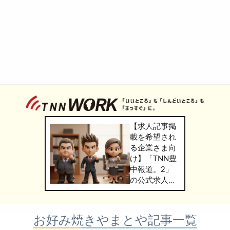
【求人記事掲
載を希望され
る企業さま向
け】「TNN豊
中報道。2」
の公式求人情
報サービス
「TNN
WORK」のご
お好み焼きやまとや記事一覧
掲載につきま