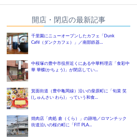
開店・閉店の最新記事
千里園にニューオープンしたカフェ「Dunk
Café（ダンクカフェ）」／南部鉄器…
中桜塚の豊中市役所近くにある中華料理店「食彩中
華 華蝶(かちょう)」が閉店してい…
箕面街道（豊中亀岡線）沿いの柴原町に「旬菜 笑
(しゅんさい わら)」っていう和食…
焼肉店「肉処 倉（くら）」の跡地／ロマンチック
街道沿いの桜の町に「FIT PLA…