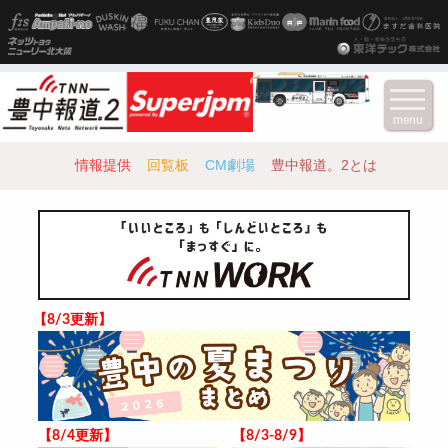
menu
情報提供
回覧板
CM劇場
豊中報道。2とは
【8/3更新】
【8/4更新】
【8/3-8/9】