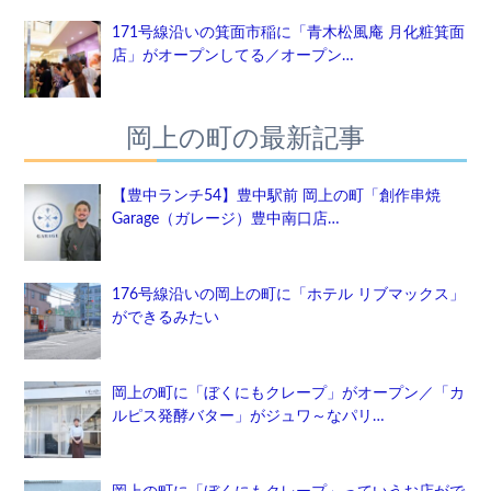
171号線沿いの箕面市稲に「青木松風庵 月化粧箕面
店」がオープンしてる／オープン…
岡上の町の最新記事
【豊中ランチ54】豊中駅前 岡上の町「創作串焼
Garage（ガレージ）豊中南口店…
176号線沿いの岡上の町に「ホテル リブマックス」
ができるみたい
岡上の町に「ぼくにもクレープ」がオープン／「カ
ルピス発酵バター」がジュワ～なパリ…