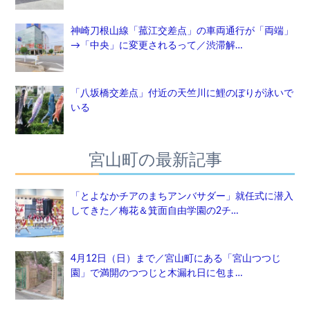
神崎刀根山線「菰江交差点」の車両通行が「両端」
→「中央」に変更されるって／渋滞解…
「八坂橋交差点」付近の天竺川に鯉のぼりが泳いで
いる
宮山町の最新記事
「とよなかチアのまちアンバサダー」就任式に潜入
してきた／梅花＆箕面自由学園の2チ…
4月12日（日）まで／宮山町にある「宮山つつじ
園」で満開のつつじと木漏れ日に包ま…