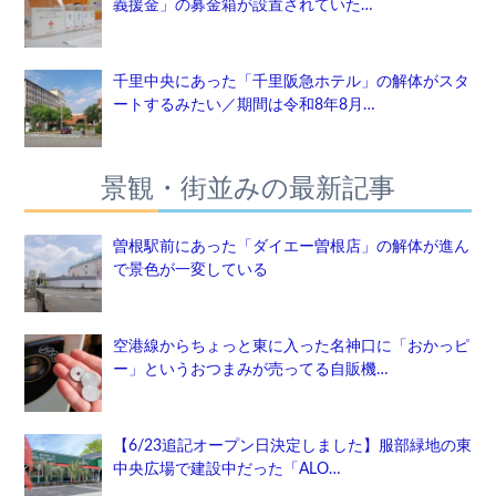
義援金」の募金箱が設置されていた…
千里中央にあった「千里阪急ホテル」の解体がスタ
ートするみたい／期間は令和8年8月…
景観・街並みの最新記事
曽根駅前にあった「ダイエー曽根店」の解体が進ん
で景色が一変している
空港線からちょっと東に入った名神口に「おかっピ
ー」というおつまみが売ってる自販機…
【6/23追記オープン日決定しました】服部緑地の東
中央広場で建設中だった「ALO…