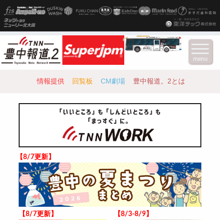
menu
情報提供
回覧板
CM劇場
豊中報道。2とは
【8/7更新】
【8/7更新】
【8/3-8/9】