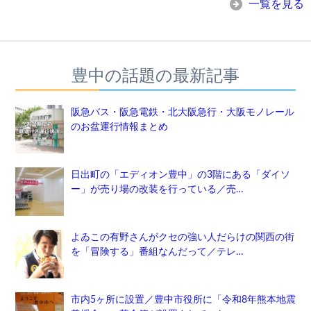
一覧を見る
豊中の話題の最新記事
阪急バス・阪急電鉄・北大阪急行・大阪モノレール
のお盆運行情報まとめ
日出町の「エディオン豊中」の3階にある「ダイソ
ー」が売り場の改装を行っている／売…
よゐこの有野さんがクセの強い人だらけの関西の街
を「冒険する」番組なんだって／テレ…
市内5ヶ所に設置／豊中市役所に「令和8年熊本地震