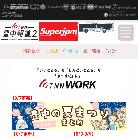
menu
情報提供
回覧板
CM劇場
豊中報道。2とは
【8/7更新】
【8/7更新】
【8/3-8/9】