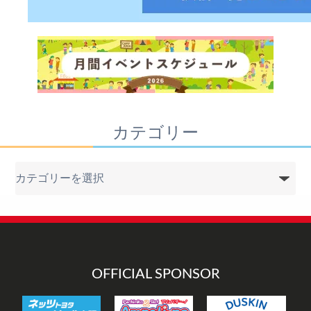
カテゴリー
カ
テ
ゴ
リ
ー
OFFICIAL SPONSOR