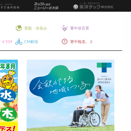
景観・街並み
豊中珍百景
オ104
CM劇場
豊中報道。２