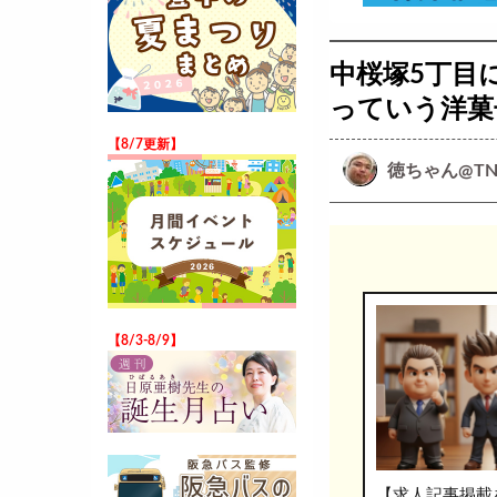
中桜塚5丁目に
っていう洋菓
【8/7更新】
徳ちゃん@TN
【8/3-8/9】
【求人記事掲載