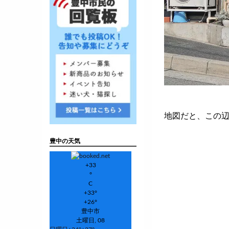
地図だと、この
豊中の天気
+
33
°
C
+
33°
+
26°
豊中市
土曜日, 08