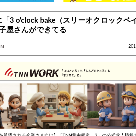
「3 o'clock bake（スリーオクロック
子屋さんができてる
N
20
を希望される企業さま向け】「TNN豊中報道。2」の公式求人情報