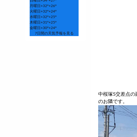
日曜日
+
34°
+
27°
月曜日
+
32°
+
26°
火曜日
+
32°
+
24°
水曜日
+
32°
+
25°
木曜日
+
31°
+
25°
金曜日
+
30°
+
24°
7日間の天気予報を見る
中桜塚5交差点の
のお隣です。