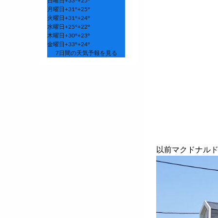
日曜日
+
33°
+
25°
月曜日
+
31°
+
25°
火曜日
+
31°
+
24°
水曜日
+
25°
+
22°
木曜日
+
30°
+
23°
金曜日
+
33°
+
24°
7日間の天気予報を見る
以前マクドナル