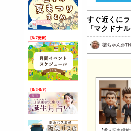
すぐ近くにラ
「マクドナル
【8/7更新】
徳ちゃん@TN
【8/3-8/9】
【求人記事掲載