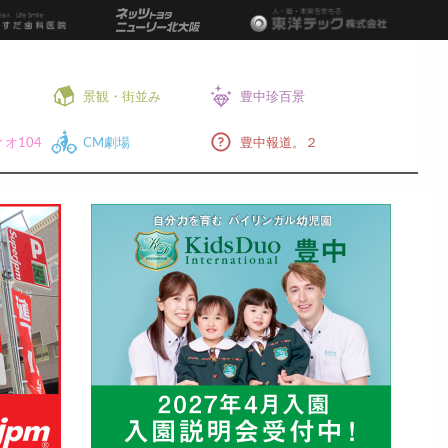
景観・街並み
豊中珍百景
オ104
CM劇場
豊中報道。２