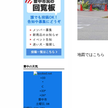
地図ではこちら
豊中の天気
+
33
°
C
+
33°
+
26°
豊中市
土曜日, 08