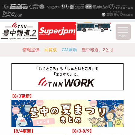
menu
情報提供
回覧板
CM劇場
豊中報道。2とは
【8/3更新】
【8/4更新】
【8/3-8/9】