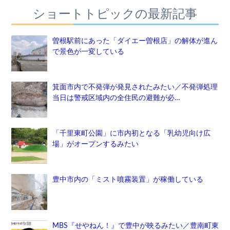
ショートトピックの最新記事
曽根駅前にあった「ダイエー曽根店」の解体が進ん
で景色が一変している
箕面市内で不発弾が発見されたみたい／不発弾処理
当日は警戒区域内の全住民の避難が必…
「千里東町公園」に市内初となる「乳幼児向け広
場」がオープンするみたい
豊中市内の「ミスト噴霧装置」が稼働している
MBS『せやねん！』で豊中が映るみたい／豊南町東