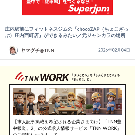
庄内駅前にフィットネスジムの「chocoZAP（ちょこざっ
ぷ）庄内西町店」ができるみたい／元ジャンカラの場所
ヤマグチ@TNN
2026年02月04日
【求人記事掲載を希望される企業さま向け】「TNN豊
中報道。2」の公式求人情報サービス「TNN WORK」