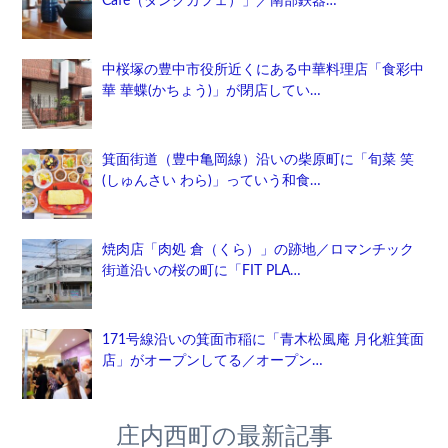
Café（ダンクカフェ）」／南部鉄器…
中桜塚の豊中市役所近くにある中華料理店「食彩中
華 華蝶(かちょう)」が閉店してい…
箕面街道（豊中亀岡線）沿いの柴原町に「旬菜 笑
(しゅんさい わら)」っていう和食…
焼肉店「肉処 倉（くら）」の跡地／ロマンチック
街道沿いの桜の町に「FIT PLA…
171号線沿いの箕面市稲に「青木松風庵 月化粧箕面
店」がオープンしてる／オープン…
庄内西町の最新記事