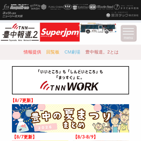
menu
情報提供
回覧板
CM劇場
豊中報道。2とは
【8/7更新】
【8/7更新】
【8/3-8/9】