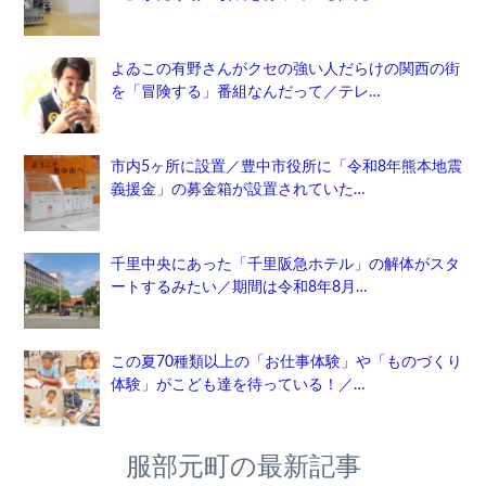
よゐこの有野さんがクセの強い人だらけの関西の街
を「冒険する」番組なんだって／テレ…
市内5ヶ所に設置／豊中市役所に「令和8年熊本地震
義援金」の募金箱が設置されていた…
千里中央にあった「千里阪急ホテル」の解体がスタ
ートするみたい／期間は令和8年8月…
この夏70種類以上の「お仕事体験」や「ものづくり
体験」がこども達を待っている！／…
服部元町の最新記事