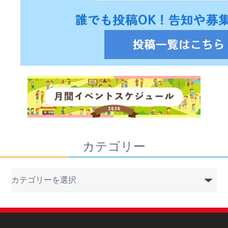
カテゴリー
カ
テ
ゴ
リ
ー