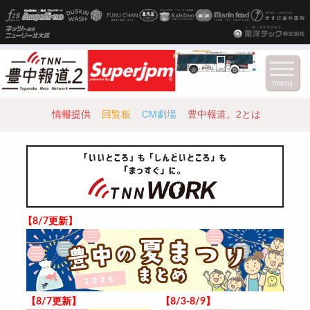
menu
情報提供
回覧板
CM劇場
豊中報道。2とは
【8/7更新】
【8/7更新】
【8/3-8/9】