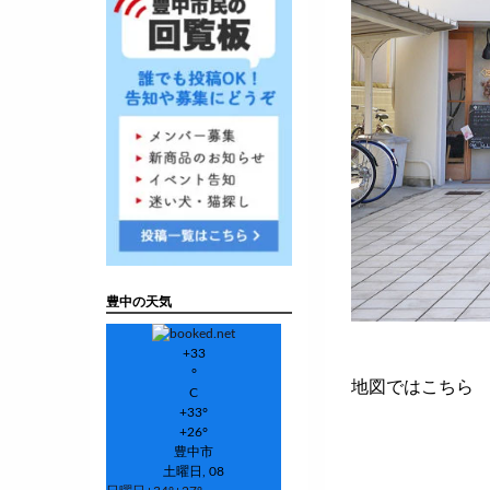
豊中の天気
+
33
°
地図ではこちら
C
+
33°
+
26°
豊中市
土曜日, 08