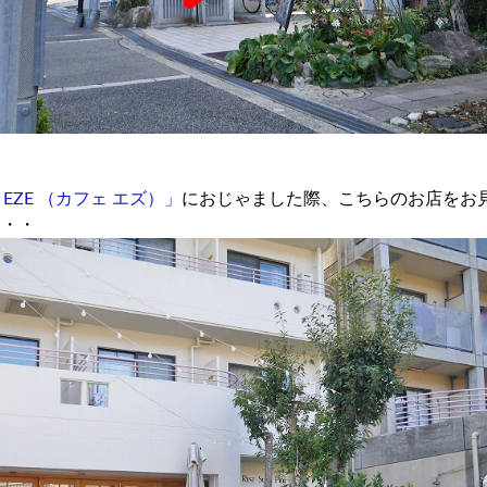
e EZE （カフェ エズ）」
におじゃました際、こちらのお店をお
・・・