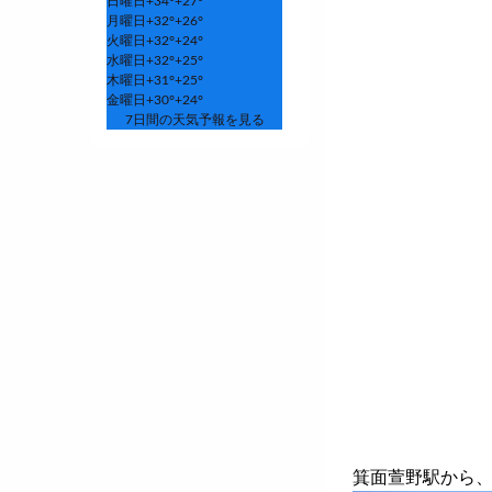
日曜日
+
34°
+
27°
月曜日
+
32°
+
26°
火曜日
+
32°
+
24°
水曜日
+
32°
+
25°
木曜日
+
31°
+
25°
金曜日
+
30°
+
24°
7日間の天気予報を見る
箕面萱野駅から、