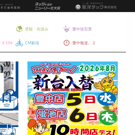
景観・街並み
豊中珍百景
オ104
CM劇場
豊中報道。２