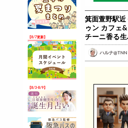
箕面萱野駅近くの
ゥン カフェ
チーニ香る生
【8/7更新】
ハルナ@TNN
【8/3-8/9】