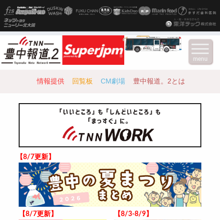
menu
情報提供
回覧板
CM劇場
豊中報道。2とは
【8/7更新】
【8/7更新】
【8/3-8/9】