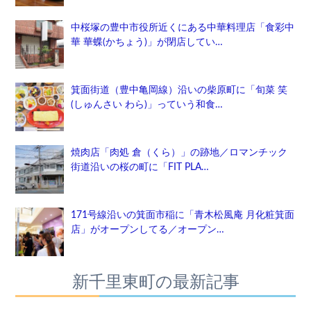
中桜塚の豊中市役所近くにある中華料理店「食彩中
華 華蝶(かちょう)」が閉店してい…
箕面街道（豊中亀岡線）沿いの柴原町に「旬菜 笑
(しゅんさい わら)」っていう和食…
焼肉店「肉処 倉（くら）」の跡地／ロマンチック
街道沿いの桜の町に「FIT PLA…
171号線沿いの箕面市稲に「青木松風庵 月化粧箕面
店」がオープンしてる／オープン…
新千里東町の最新記事