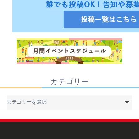
カテゴリー
カ
テ
ゴ
リ
ー