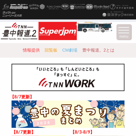
menu
情報提供
回覧板
CM劇場
豊中報道。2とは
【8/7更新】
【8/7更新】
【8/3-8/9】