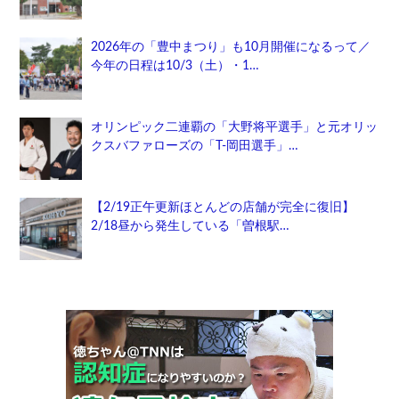
2026年の「豊中まつり」も10月開催になるって／
今年の日程は10/3（土）・1…
オリンピック二連覇の「大野将平選手」と元オリッ
クスバファローズの「T-岡田選手」…
【2/19正午更新ほとんどの店舗が完全に復旧】
2/18昼から発生している「曽根駅…