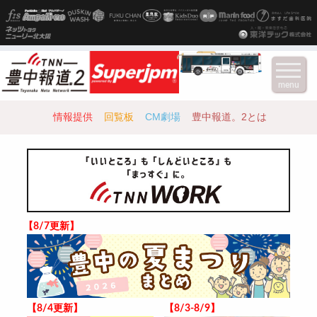
menu
情報提供
回覧板
CM劇場
豊中報道。2とは
【8/7更新】
【8/4更新】
【8/3-8/9】