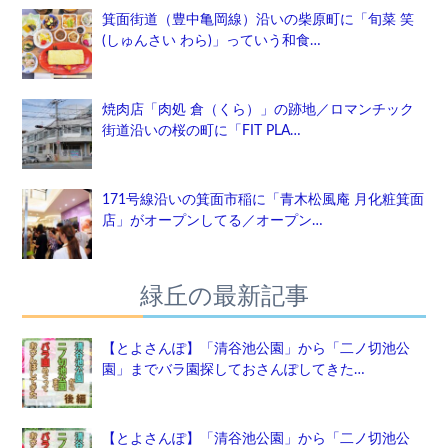
箕面街道（豊中亀岡線）沿いの柴原町に「旬菜 笑
(しゅんさい わら)」っていう和食…
焼肉店「肉処 倉（くら）」の跡地／ロマンチック
街道沿いの桜の町に「FIT PLA…
171号線沿いの箕面市稲に「青木松風庵 月化粧箕面
店」がオープンしてる／オープン…
緑丘の最新記事
【とよさんぽ】「清谷池公園」から「二ノ切池公
園」までバラ園探しておさんぽしてきた…
【とよさんぽ】「清谷池公園」から「二ノ切池公