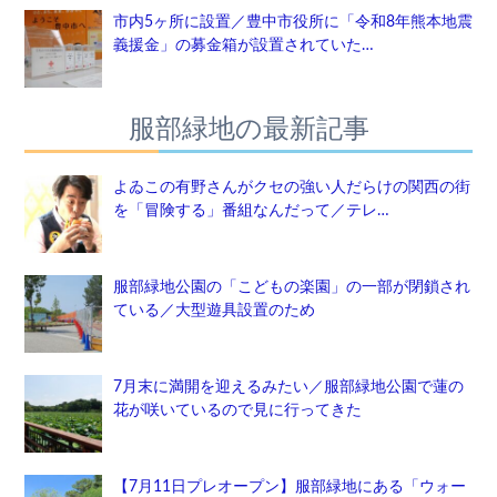
市内5ヶ所に設置／豊中市役所に「令和8年熊本地震
義援金」の募金箱が設置されていた…
服部緑地の最新記事
よゐこの有野さんがクセの強い人だらけの関西の街
を「冒険する」番組なんだって／テレ…
服部緑地公園の「こどもの楽園」の一部が閉鎖され
ている／大型遊具設置のため
7月末に満開を迎えるみたい／服部緑地公園で蓮の
花が咲いているので見に行ってきた
【7月11日プレオープン】服部緑地にある「ウォー