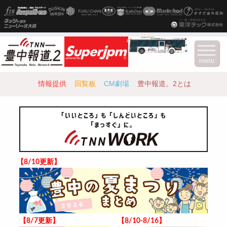
menu
情報提供
回覧板
CM劇場
豊中報道。2とは
【8/10更新】
【8/7更新】
【8/10-8/16】