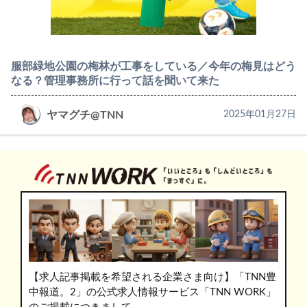
服部緑地公園の梅林が工事をしている／今年の梅見はどう
なる？管理事務所に行って話を聞いて来た
ヤマグチ@TNN
2025年01月27日
【求人記事掲載を希望される企業さま向け】「TNN豊
中報道。2」の公式求人情報サービス「TNN WORK」