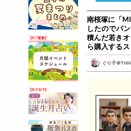
南桜塚に「M
したのでパン
積んだ若きオ
【8/7更新】
ら購入するス
ぐり子＠TNN
【8/3-8/9】