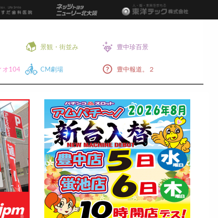
景観・街並み
豊中珍百景
オ104
CM劇場
豊中報道。２