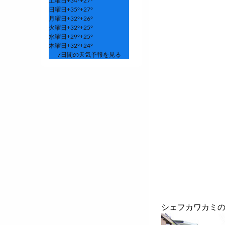
土曜日
+
34°
+
27°
日曜日
+
35°
+
27°
月曜日
+
32°
+
26°
火曜日
+
32°
+
25°
水曜日
+
29°
+
25°
木曜日
+
32°
+
24°
7日間の天気予報を見る
シェフカワカミ