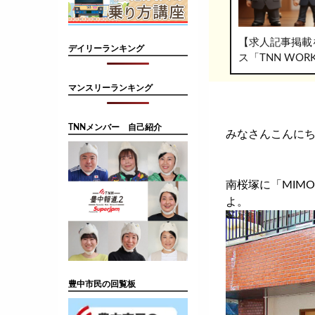
【求人記事掲載
デイリーランキング
ス「TNN WO
マンスリーランキング
TNNメンバー 自己紹介
みなさんこんにち
南桜塚に「MIM
よ。
豊中市民の回覧板