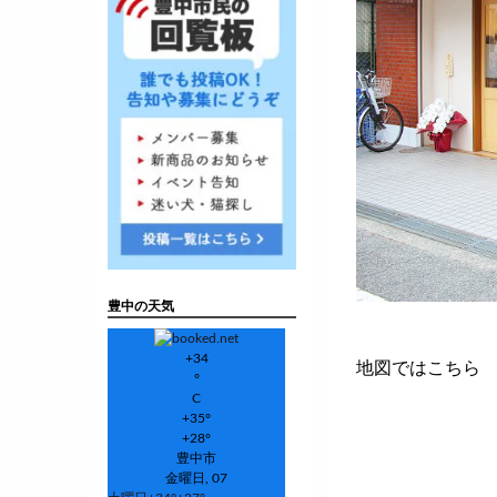
豊中の天気
+
34
地図ではこちら
°
C
+
35°
+
28°
豊中市
金曜日, 07