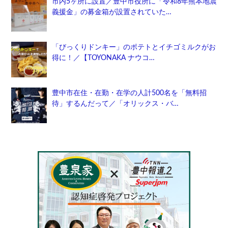
市内5ヶ所に設置／豊中市役所に「令和8年熊本地震
義援金」の募金箱が設置されていた…
「びっくりドンキー」のポテトとイチゴミルクがお
得に！／【TOYONAKA ナウコ…
豊中市在住・在勤・在学の人計500名を「無料招
待」するんだって／「オリックス・バ…