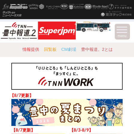
menu
情報提供
回覧板
CM劇場
豊中報道。2とは
【8/7更新】
【8/7更新】
【8/3-8/9】