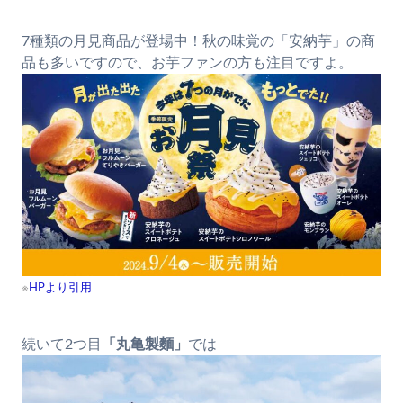
7種類の月見商品が登場中！秋の味覚の「安納芋」の商
品も多いですので、お芋ファンの方も注目ですよ。
※
HPより引用
続いて2つ目
「丸亀製麵」
では