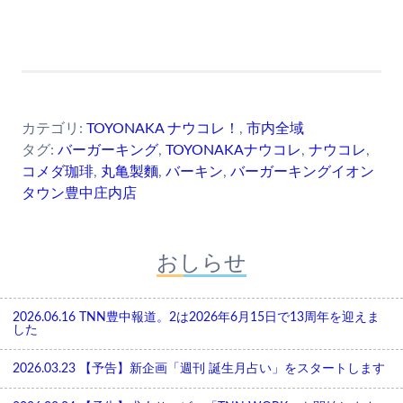
カテゴリ:
TOYONAKA ナウコレ！
,
市内全域
タグ:
バーガーキング
,
TOYONAKAナウコレ
,
ナウコレ
,
コメダ珈琲
,
丸亀製麵
,
バーキン
,
バーガーキングイオン
タウン豊中庄内店
おしらせ
2026.06.16
TNN豊中報道。2は2026年6月15日で13周年を迎えま
した
2026.03.23
【予告】新企画「週刊 誕生月占い」をスタートします