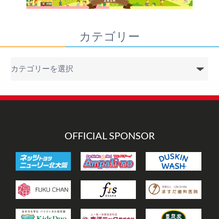
カテゴリー
カ
テ
ゴ
リ
ー
OFFICIAL SPONSOR