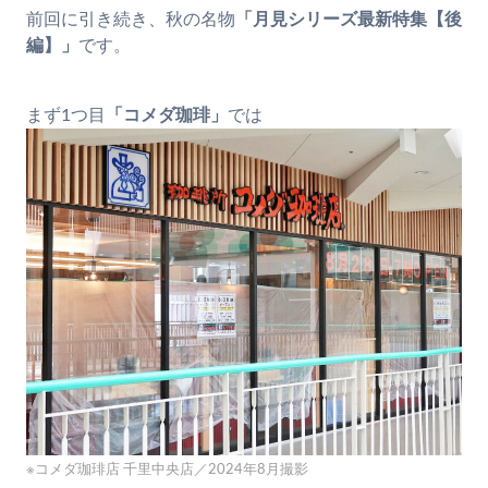
前回に引き続き、秋の名物
「月見シリーズ最新特集【後
編】」
です。
まず1つ目
「コメダ珈琲」
では
※コメダ珈琲店 千里中央店／2024年8月撮影