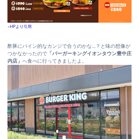
※
HPより引用
酢豚にパイン的なカンジで合うのかな…？と味の想像が
つかなかったので
「バーガーキングイオンタウン豊中庄
内店」
へ食べに行ってきましたよ。