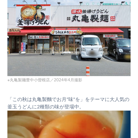
※丸亀製麺豊中小曽根店／2024年4月撮影
「この秋は丸亀製麵でお月"味"を」をテーマに大人気の
釜玉うどんに2種類の味が登場中。