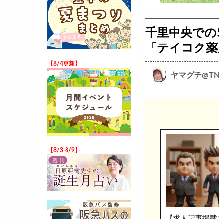
千里中央での
「テイコク薬
【8/4更新】
ヤマグチ@TN
【8/3-8/9】
【求人記事掲載