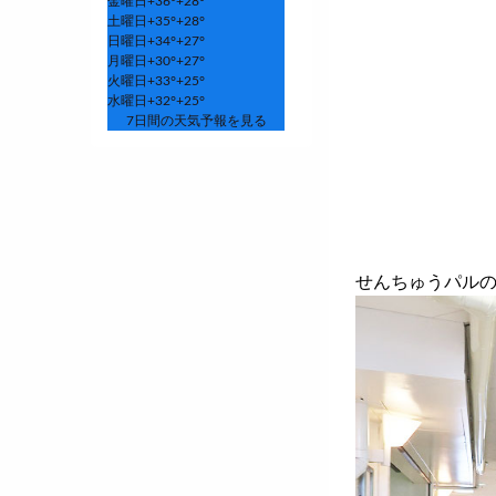
金曜日
+
36°
+
28°
土曜日
+
35°
+
28°
日曜日
+
34°
+
27°
月曜日
+
30°
+
27°
火曜日
+
33°
+
25°
水曜日
+
32°
+
25°
7日間の天気予報を見る
せんちゅうパルの