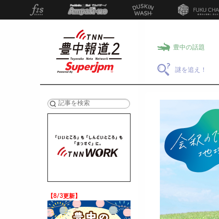
豊中の話題
謎を追え！
検索
【8/3更新】