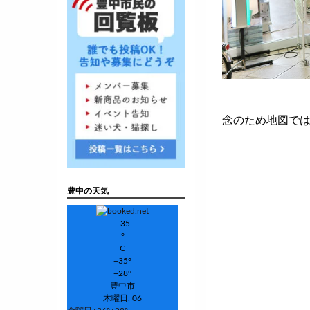
念のため地図で
豊中の天気
+
35
°
C
+
35°
+
28°
豊中市
木曜日, 06