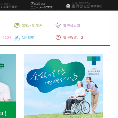
景観・街並み
豊中珍百景
オ104
CM劇場
豊中報道。２