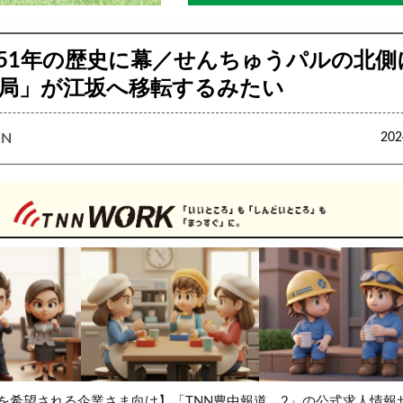
51年の歴史に幕／せんちゅうパルの北側
局」が江坂へ移転するみたい
N
20
を希望される企業さま向け】「TNN豊中報道。2」の公式求人情報