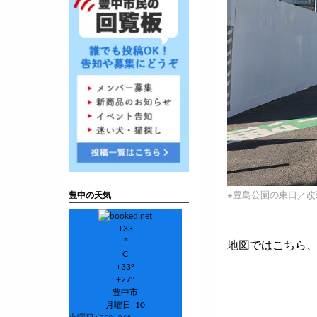
※豊島公園の東口／
豊中の天気
+
33
°
地図ではこちら
C
+
33°
+
27°
豊中市
月曜日, 10