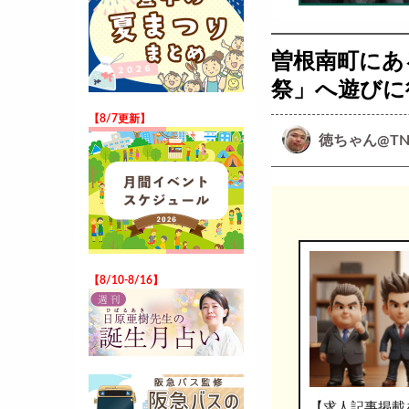
曽根南町にあ
祭」へ遊びに
【8/7更新】
徳ちゃん@TN
【8/10-8/16】
【求人記事掲載