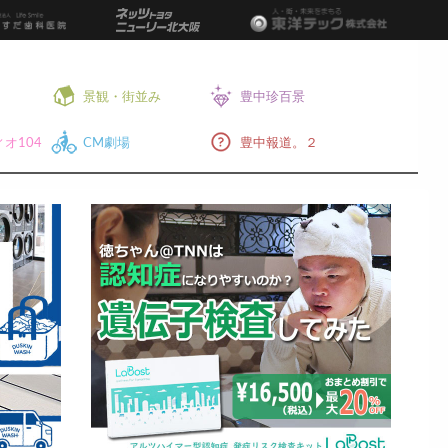
景観・街並み
豊中珍百景
オ104
CM劇場
豊中報道。２