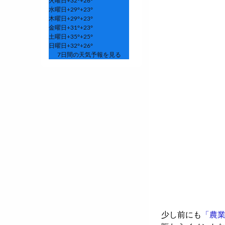
火曜日
+
32°
+
26°
水曜日
+
29°
+
23°
木曜日
+
29°
+
23°
金曜日
+
31°
+
23°
土曜日
+
35°
+
25°
日曜日
+
32°
+
26°
7日間の天気予報を見る
少し前にも
「農