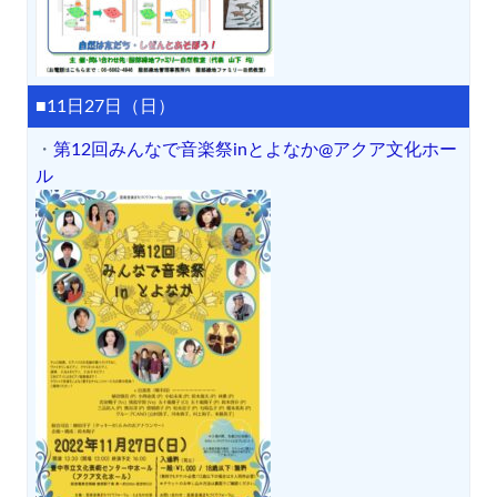
■11日27日（日）
・
第12回みんなで音楽祭inとよなか@アクア文化ホー
ル