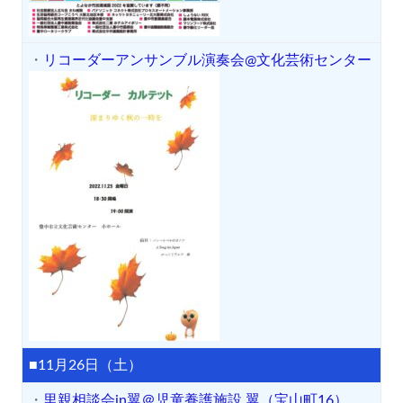
・
リコーダーアンサンブル演奏会@文化芸術センター
■11月26日（土）
・
里親相談会in翼＠児童養護施設 翼（宝山町16）