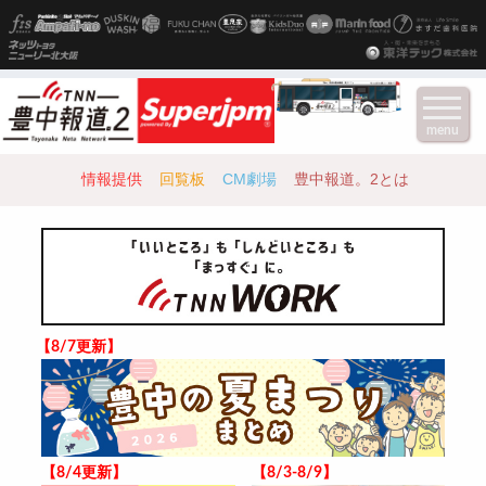
menu
情報提供
回覧板
CM劇場
豊中報道。2とは
【8/7更新】
【8/4更新】
【8/3-8/9】