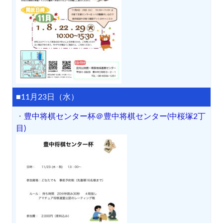
■11月23日（水）
・
豊中将棋センター杯＠豊中将棋センター(中桜塚2丁
目)