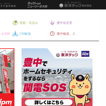
景観・街並み
豊中珍百景
オ104
CM劇場
豊中報道。２