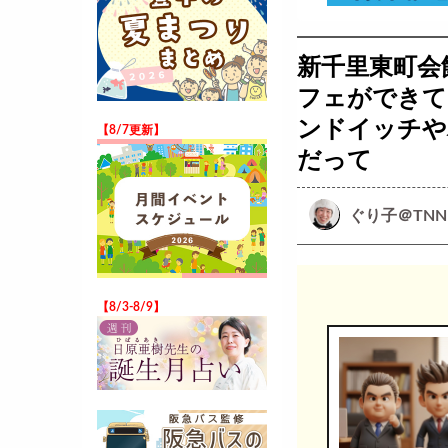
新千里東町会館
フェができて
ンドイッチや
【8/7更新】
だって
ぐり子＠TNN
【8/3-8/9】