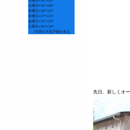
月曜日
+
32°
+
28°
火曜日
+
31°
+
24°
水曜日
+
26°
+
21°
木曜日
+
27°
+
21°
金曜日
+
31°
+
23°
土曜日
+
34°
+
24°
7日間の天気予報を見る
先日、新しくオ