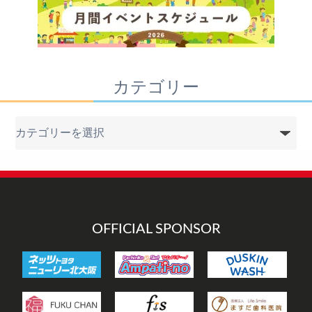
カテゴリー
カ
テ
ゴ
リ
ー
OFFICIAL SPONSOR