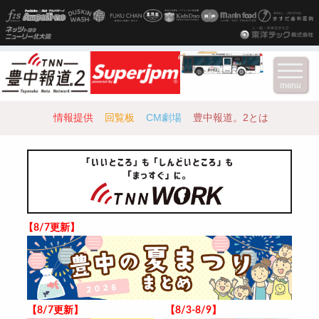
menu
情報提供
回覧板
CM劇場
豊中報道。2とは
【8/7更新】
【8/7更新】
【8/3-8/9】