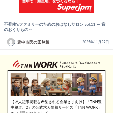
不登校’sファミリーのためのおはなしサロン vol.11 ～ 音
のおくりもの～
豊中市民の回覧板
2025年11月29日
【求人記事掲載を希望される企業さま向け】「TNN豊
中報道。2」の公式求人情報サービス「TNN WORK」