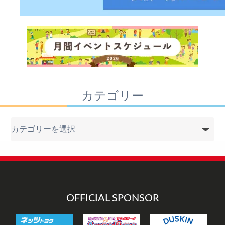
カテゴリー
カ
テ
ゴ
リ
ー
OFFICIAL SPONSOR