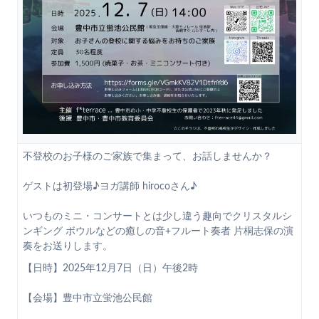
不登校のお子様のご家族で集まって、お話しませんか？
ゲストは初登場♪ヨガ講師 hirocoさん♪
いつものミニ・コンサートとは少し違う趣向でクリスタルシ
ンギング ボウルなどの癒しの音+フルート奏者 片桐志保の演
奏をお送りします。
【日時】2025年12月7日（日）午後2時
【会場】豊中市立蛍池公民館