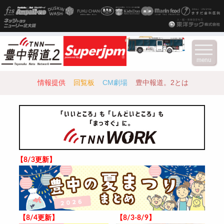
menu
情報提供
回覧板
CM劇場
豊中報道。2とは
【8/3更新】
【8/4更新】
【8/3-8/9】