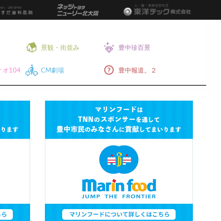
景観・街並み
豊中珍百景
オ104
CM劇場
豊中報道。２