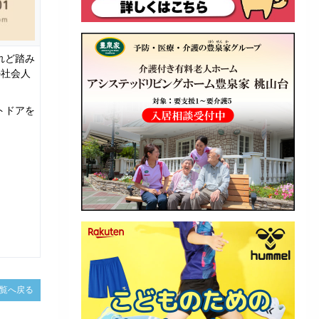
れど踏み
の社会人
トドアを
覧へ戻る