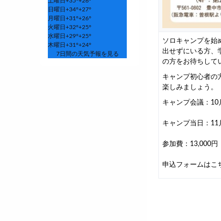
土曜日
+
35°
+
26°
日曜日
+
34°
+
27°
月曜日
+
31°
+
26°
火曜日
+
32°
+
25°
水曜日
+
29°
+
25°
ソロキャンプを始
木曜日
+
31°
+
24°
出せずにいる方、
7日間の天気予報を見る
の方をお待ちして
キャンプ初心者の
楽しみましょう。
キャンプ会議：10
キャンプ当日：1
参加費：13,000円
申込フォームは