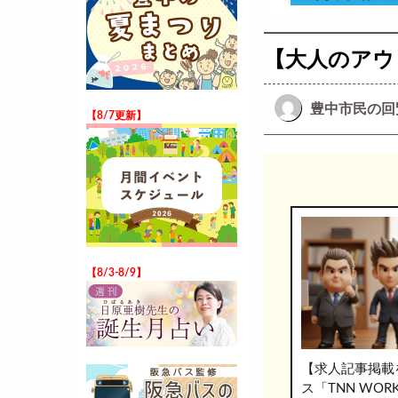
【大人のアウ
豊中市民の回
【8/7更新】
【8/3-8/9】
【求人記事掲載
ス「TNN WO