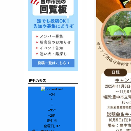
豊中の天気
+
34
°
C
+
35°
+
28°
豊中市
金曜日, 07