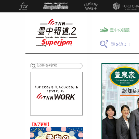
豊中の話題
謎を追え！
検索
【8/7更新】