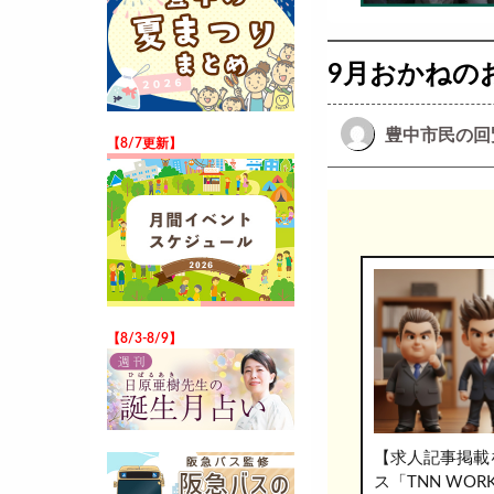
9月おかねの
豊中市民の回
【8/7更新】
【8/3-8/9】
【求人記事掲載
ス「TNN WO