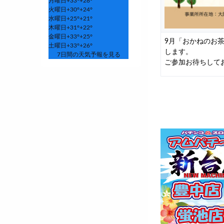
月曜日
+
33°
+
28°
火曜日
+
30°
+
24°
水曜日
+
25°
+
21°
木曜日
+
31°
+
22°
金曜日
+
33°
+
25°
9月「おかねのお茶
土曜日
+
33°
+
26°
します。
7日間の天気予報を見る
ご参加お待ちして