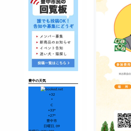
豊中の天気
+
32
°
C
+
33°
+
27°
豊中市
日曜日, 09