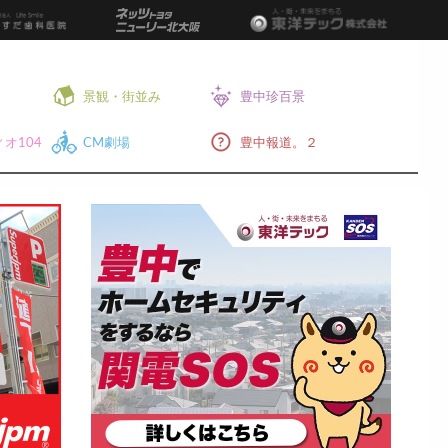
景観・街並み
豊中珍百景
オ104
CM劇場
豊中報道。２