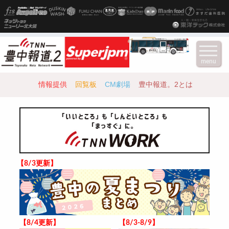
menu
情報提供
回覧板
CM劇場
豊中報道。2とは
【8/3更新】
【8/4更新】
【8/3-8/9】