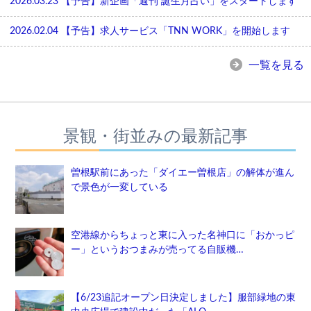
2026.03.23
【予告】新企画「週刊 誕生月占い」をスタートします
2026.02.04
【予告】求人サービス「TNN WORK」を開始します
一覧を見る
景観・街並みの最新記事
曽根駅前にあった「ダイエー曽根店」の解体が進ん
で景色が一変している
空港線からちょっと東に入った名神口に「おかっピ
ー」というおつまみが売ってる自販機…
【6/23追記オープン日決定しました】服部緑地の東