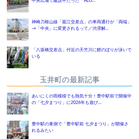
中央広場で建設中だった「ALO…
神崎刀根山線「菰江交差点」の車両通行が「両端」
→「中央」に変更されるって／渋滞解…
「八坂橋交差点」付近の天竺川に鯉のぼりが泳いで
いる
玉井町の最新記事
あいにくの雨模様でも熱気十分！豊中駅前で開催中
の「七夕まつり」に2026年も遊び…
豊中駅の東側で「豊中駅前 七夕まつり」が開催さ
れるみたい