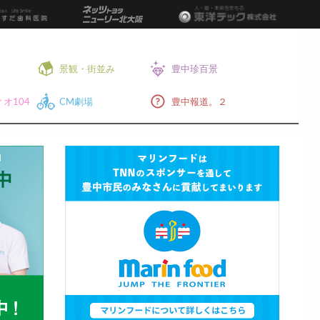
景観・街並み
豊中珍百景
オ104
CM劇場
豊中報道。２