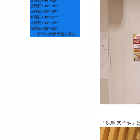
金曜日
+
36°
+
28°
土曜日
+
35°
+
28°
日曜日
+
34°
+
27°
月曜日
+
30°
+
27°
火曜日
+
33°
+
25°
水曜日
+
32°
+
25°
7日間の天気予報を見る
「対馬 穴子や」