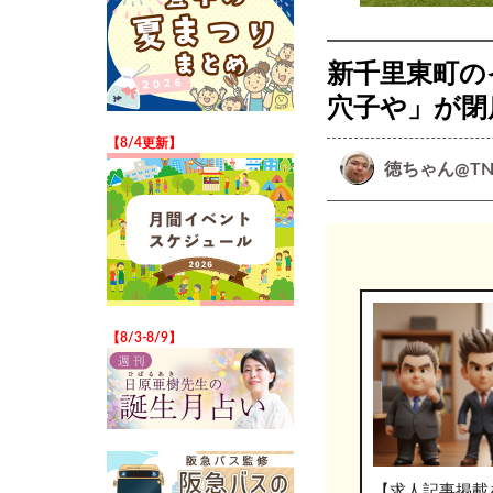
新千里東町の
穴子や」が閉
【8/4更新】
徳ちゃん@TN
【8/3-8/9】
【求人記事掲載