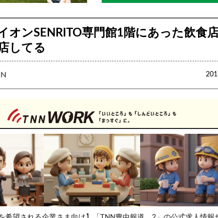
イオンSENRITO専門館1階にあった飲食
店してる
N
20
を希望される企業さま向け】「TNN豊中報道。2」の公式求人情報