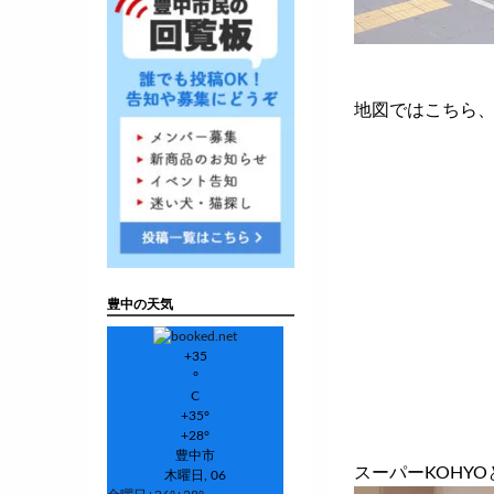
地図ではこちら
豊中の天気
+
35
°
C
+
35°
+
28°
豊中市
スーパーKOHY
木曜日, 06