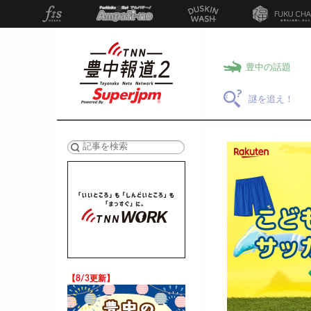
豊中の話題
謎を追え！
検索
【8/3更新】