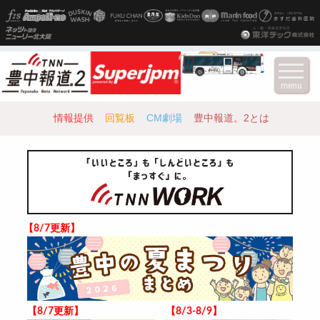
menu
情報提供
回覧板
CM劇場
豊中報道。2とは
【8/7更新】
【8/7更新】
【8/3-8/9】