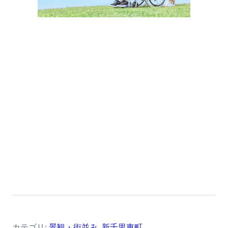
カテゴリ:
景観・街並み
,
新千里東町