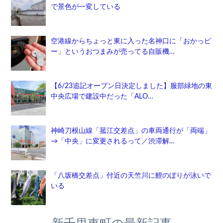
で景色が一変している
空港線からちょっと東に入った名神口に「おかっピ
ー」というおつまみが売ってる自販機…
【6/23追記オープン日決定しました】服部緑地の東
中央広場で建設中だった「ALO…
神崎刀根山線「菰江交差点」の車両通行が「両端」
→「中央」に変更されるって／渋滞解…
「八坂橋交差点」付近の天竺川に鯉のぼりが泳いで
いる