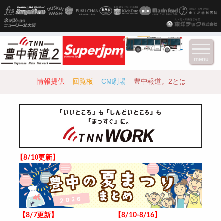
menu
情報提供
回覧板
CM劇場
豊中報道。2とは
【8/10更新】
【8/7更新】
【8/10-8/16】