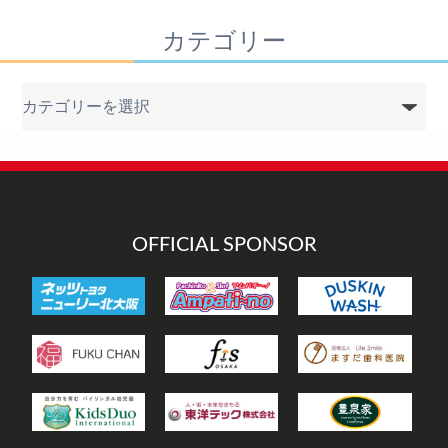
カテゴリー
カ
テ
ゴ
リ
ー
OFFICIAL SPONSOR