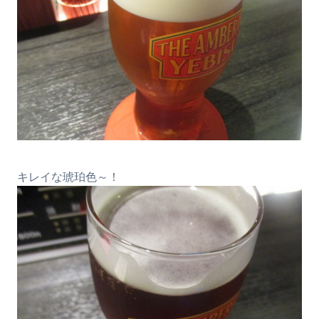
キレイな琥珀色～！