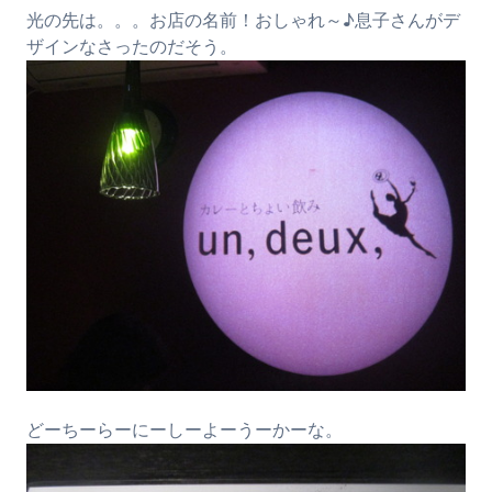
光の先は。。。お店の名前！おしゃれ～♪息子さんがデ
ザインなさったのだそう。
どーちーらーにーしーよーうーかーな。