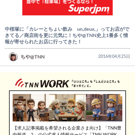
中桜塚に「カレーとちょい飲み un,deux,」ってお店がで
きてる／商店街を更に元気に！ちや@TNN史上1番多く情
報が寄せられたお店に行ってきた！
ちや@TNN
2016年04月25日
【求人記事掲載を希望される企業さま向け】「TNN豊
中報道。2」の公式求人情報サービス「TNN WORK」