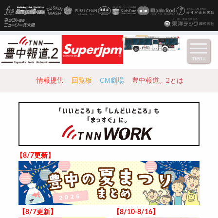
menu
情報提供
回覧板
CM劇場
豊中報道。2とは
【8/7更新】
【8/7更新】
【8/10-8/16】