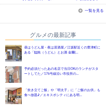
一覧を見る
グルメの最新記事
昼はうどん屋・夜は居酒屋／江坂駅近くの豊津町に
ある「饂飩（うどん）とお酒 金爾(…
予約必須だったあの名店で当日OKのランチがスタ
ートしてた／176号線沿い市役所の…
「炊き立てご飯」や「明太子」に「ご飯のお供」も
食べ放題♪／エキスポシティにある明…