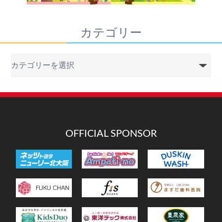
カテゴリー
カ
テ
ゴ
リ
ー
OFFICIAL SPONSOR