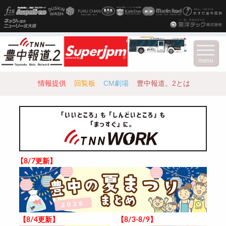
menu
情報提供
回覧板
CM劇場
豊中報道。2とは
【8/7更新】
【8/4更新】
【8/3-8/9】