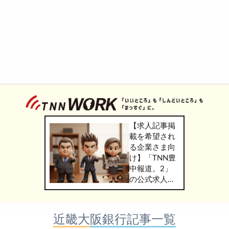
【求人記事掲
載を希望され
る企業さま向
け】「TNN豊
中報道。2」
の公式求人情
報サービス
「TNN
WORK」のご
近畿大阪銀行記事一覧
掲載につきま