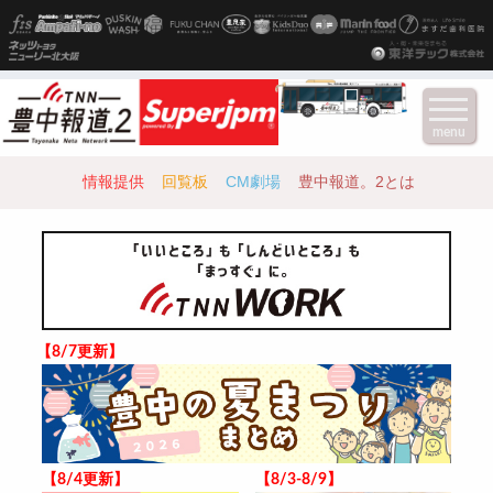
menu
情報提供
回覧板
CM劇場
豊中報道。2とは
【8/7更新】
【8/4更新】
【8/3-8/9】