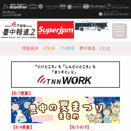
menu
情報提供
回覧板
CM劇場
豊中報道。2とは
【8/7更新】
【8/4更新】
【8/3-8/9】