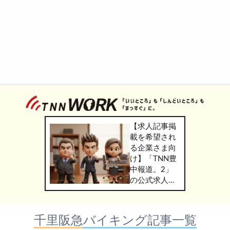
【求人記事掲
載を希望され
る企業さま向
け】「TNN豊
中報道。2」
の公式求人情
報サービス
「TNN
WORK」のご
千里阪急バイキング記事一覧
掲載につきま