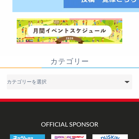
カテゴリー
カ
テ
ゴ
リ
ー
OFFICIAL SPONSOR