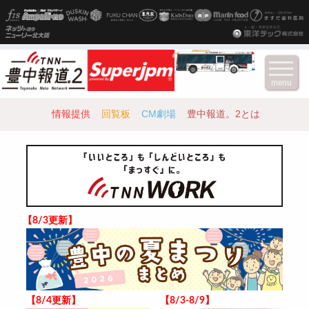
menu
情報提供
回覧板
CM劇場
豊中報道。2とは
【8/3更新】
【8/4更新】
【8/3-8/9】