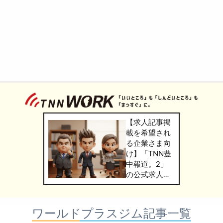
【求人記事掲
載を希望され
る企業さま向
け】「TNN豊
中報道。2」
の公式求人情
報サービス
「TNN
WORK」のご
ワールドプラスジム記事一覧
掲載につきま