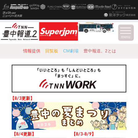
menu
情報提供
回覧板
CM劇場
豊中報道。2とは
【8/3更新】
【8/4更新】
【8/3-8/9】