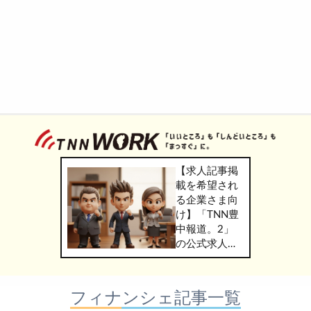
【求人記事掲
載を希望され
る企業さま向
け】「TNN豊
中報道。2」
の公式求人情
報サービス
「TNN
WORK」のご
フィナンシェ記事一覧
掲載につきま