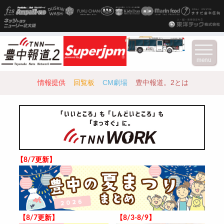
menu
情報提供
回覧板
CM劇場
豊中報道。2とは
【8/7更新】
【8/7更新】
【8/3-8/9】