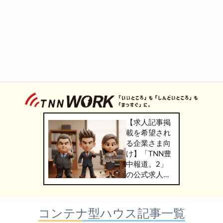
【求人記事掲
載を希望され
る企業さま向
け】「TNN豊
中報道。2」
の公式求人情
報サービス
「TNN
WORK」のご
コンテナ型ハウス記事一覧
掲載につきま