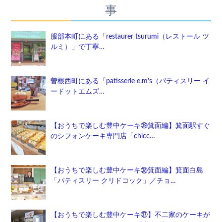
事
服部本町にある「restaurer tsurumi（レストール ツ
ルミ）」で丁寧…
曽根西町にある「patisserie e.m's（パティスリー イ
ードットエムズ…
【おうちで楽しむ豊中ケーキ㊴箕面編】箕面駅すぐ
のシフォンケーキ専門店「chicc…
【おうちで楽しむ豊中ケーキ㊳箕面編】箕面白島
「パティスリー クリドコック」／チョ…
【おうちで楽しむ豊中ケーキ㊲】不二家のケーキが