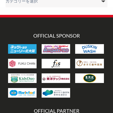
テ
ゴ
リ
ー
OFFICIAL SPONSOR
OFFICIAL PARTNER