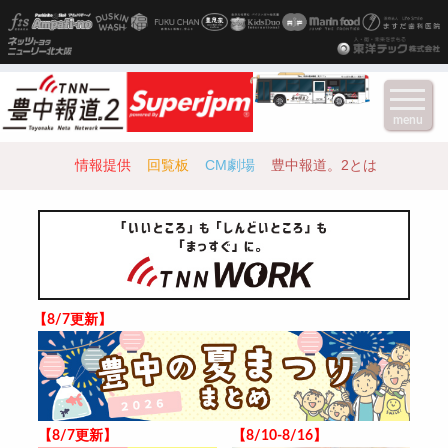
menu
情報提供
回覧板
CM劇場
豊中報道。2とは
【8/7更新】
【8/7更新】
【8/10-8/16】