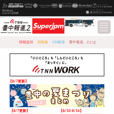
menu
情報提供
回覧板
CM劇場
豊中報道。2とは
【8/7更新】
【8/7更新】
【8/10-8/16】