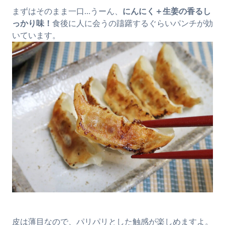
まずはそのまま一口…うーん、
にんにく＋生姜の香るし
っかり味！
食後に人に会うの躊躇するぐらいパンチが効
いています。
皮は薄目なので、パリパリとした触感が楽しめますよ。