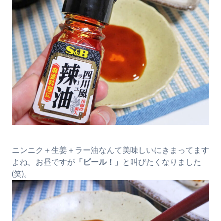
ニンニク＋生姜＋ラー油なんて美味しいにきまってます
よね。お昼ですが
「ビール！」
と叫びたくなりました
(笑)。