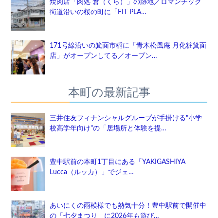
焼肉店「肉処 倉（くら）」の跡地／ロマンチック
街道沿いの桜の町に「FIT PLA…
171号線沿いの箕面市稲に「青木松風庵 月化粧箕面
店」がオープンしてる／オープン…
本町の最新記事
三井住友フィナンシャルグループが手掛ける"小学
校高学年向け"の「居場所と体験を提…
豊中駅前の本町1丁目にある「YAKIGASHIYA
Lucca（ルッカ）」でジェ…
あいにくの雨模様でも熱気十分！豊中駅前で開催中
の「七夕まつり」に2026年も遊び…