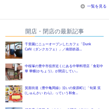
一覧を見る
開店・閉店の最新記事
千里園にニューオープンしたカフェ「Dunk
Café（ダンクカフェ）」／南部鉄器…
中桜塚の豊中市役所近くにある中華料理店「食彩中
華 華蝶(かちょう)」が閉店してい…
箕面街道（豊中亀岡線）沿いの柴原町に「旬菜 笑
(しゅんさい わら)」っていう和食…